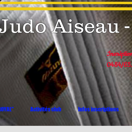
Judo Aiseau -
Inscriptio
0484/65.
ROYAL"
Activités club
Infos inscriptions