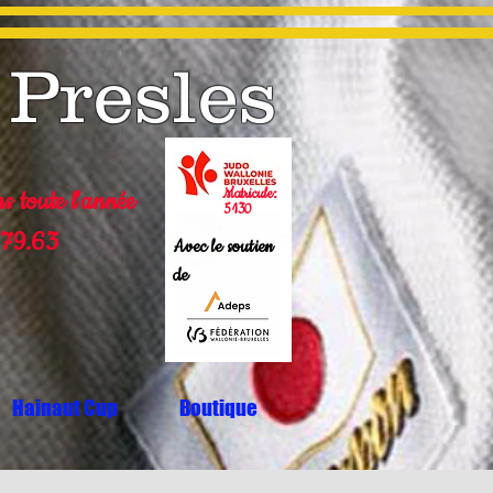
 Presles
Matricule:
ns toute l'année
5130
79.63
Avec le soutien
de
Hainaut Cup
Boutique