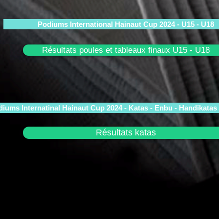
Podiums International Hainaut Cup 2024 - U15 - U18
Résultats poules et tableaux finaux U15 - U18
iums Internatinal Hainaut Cup 2024 - Katas - Enbu - Handikatas
Résultats katas