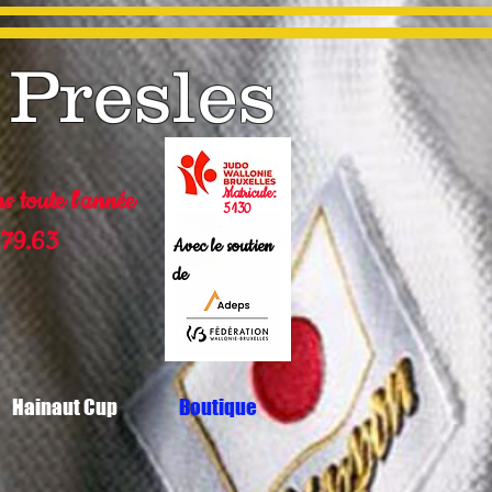
 Presles
Matricule:
ns toute l'année
5130
79.63
Avec le soutien
de
Hainaut Cup
Boutique