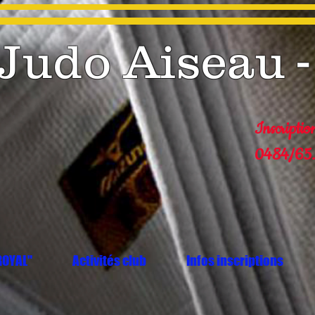
Judo Aiseau -
Inscriptio
0484/65.
ROYAL"
Activités club
Infos inscriptions